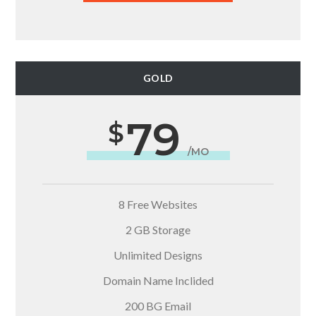
GOLD
79
/MO
8 Free Websites
2 GB Storage
Unlimited Designs
Domain Name Inclided
200 BG Email