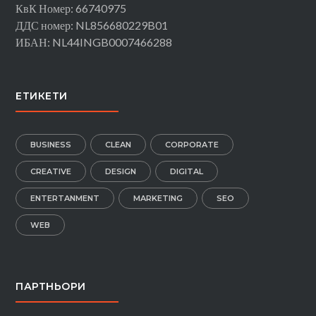
КвК Номер: 66740975
ДДС номер: NL856680229B01
ИБАН: NL44INGB0007466288
ЕТИКЕТИ
BUSINESS
CLEAN
CORPORATE
CREATIVE
DESIGN
DIGITAL
ENTERTANMENT
MARKETING
SEO
WEB
ПАРТНЬОРИ