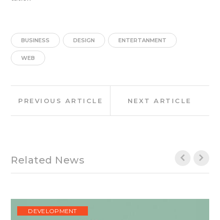
BUSINESS
DESIGN
ENTERTANMENT
WEB
Навигация
Previous
Next
PREVIOUS ARTICLE
NEXT ARTICLE
Article:
Article:
Related News
DEVELOPMENT