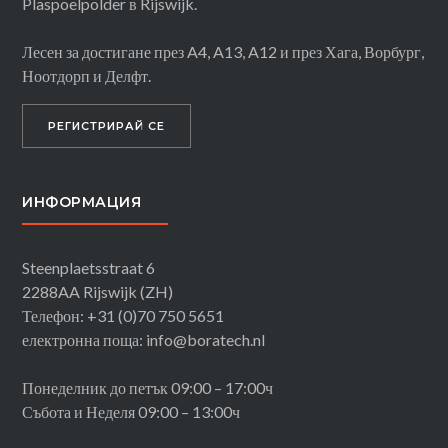
Plaspoelpolder в Rijswijk.
Лесен за достигане през A4, A13, A12 и през Хага, Ворбург,
Ноотдорп и Делфт.
РЕГИСТРИРАЙ СЕ
ИНФОРМАЦИЯ
Steenplaetsstraat 6
2288AA Rijswijk (ZH)
Телефон: +31 (0)70 750 5651
електронна поща: info@boratech.nl
Понеделник до петък 09:00 – 17:00ч
Събота и Неделя 09:00 – 13:00ч