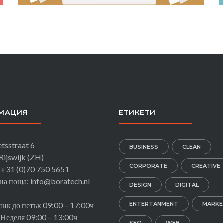
CONTENT BUILDING
МАЦИЯ
ЕТИКЕТИ
tsstraat 6
BUSINESS
CLEAN
ijswijk (ZH)
CORPORATE
CREATIVE
 +31 (0)70 750 5651
на поща: info@boratech.nl
DESIGN
DIGITAL
ик до петък 09:00 – 17:00ч
ENTERTANMENT
MARKE
 Неделя 09:00 – 13:00ч
SEO
WEB